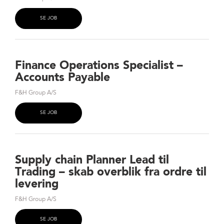
SE JOB
Finance Operations Specialist –
Accounts Payable
F&H Group A/S
SE JOB
Supply chain Planner Lead til
Trading – skab overblik fra ordre til
levering
F&H Group A/S
SE JOB