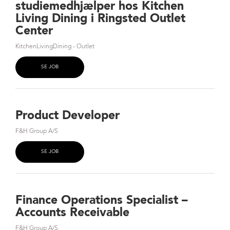
studiemedhjælper hos Kitchen
Living Dining i Ringsted Outlet
Center
KitchenLivingDining - Outlet
SE JOB
Product Developer
F&H Group A/S
SE JOB
Finance Operations Specialist –
Accounts Receivable
F&H Group A/S